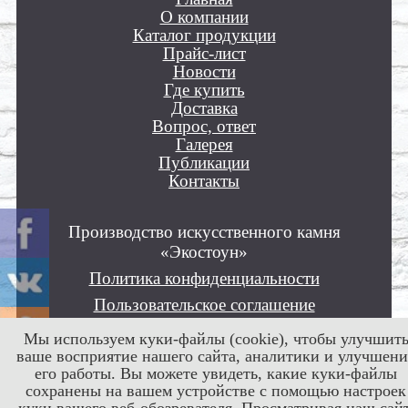
О компании
Каталог продукции
Прайс-лист
Новости
Где купить
Доставка
Вопрос, ответ
Галерея
Публикации
Контакты
Производство искусственного камня
«Экостоун»
Политика конфиденциальности
Пользовательское соглашение
Положение об обработке персональных
Мы используем куки-файлы (cookie), чтобы улучшит
данных
ваше восприятие нашего сайта, аналитики и улучшени
его работы. Вы можете увидеть, какие куки-файлы
Все права защищены © 2012 - 2026
сохранены на вашем устройстве с помощью настроек
куки вашего веб-обозревателя. Просматривая наш сайт