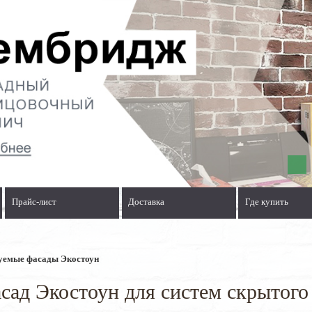
Прайс-лист
Доставка
Где купить
уемые фасады Экостоун
ад Экостоун для систем скрытого