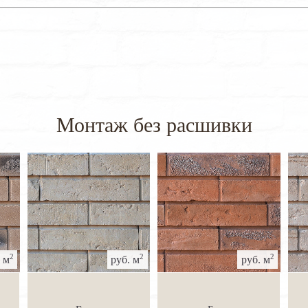
Монтаж без расшивки
2
2
2
 м
руб. м
руб. м