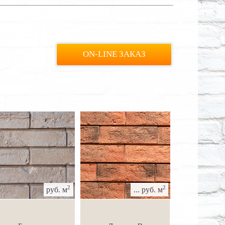
ON-LINE ЗАКАЗ
2
2
руб. м
... руб. м