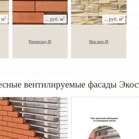
2
2
2
. м
... руб. м
... руб. м
Ричмонд-В
Вислер-В
есные вентилируемые фасады Экос