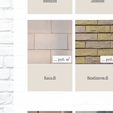
Мюнхен
Лейпциг
2
... руб. м
... руб
Каса-В
Кембридж-В