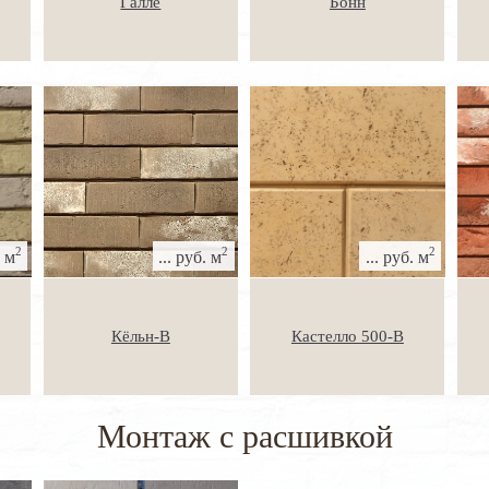
Галле
Бонн
2
2
2
. м
... руб. м
... руб. м
Кёльн-В
Кастелло 500-В
Монтаж с расшивкой