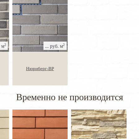
2
2
. м
... руб. м
Нюрнберг-ВР
Временно не производится