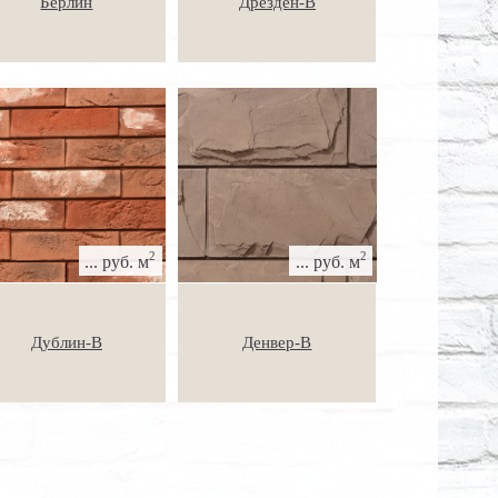
Берлин
Дрезден-В
2
2
... руб. м
... руб. м
Дублин-В
Денвер-В