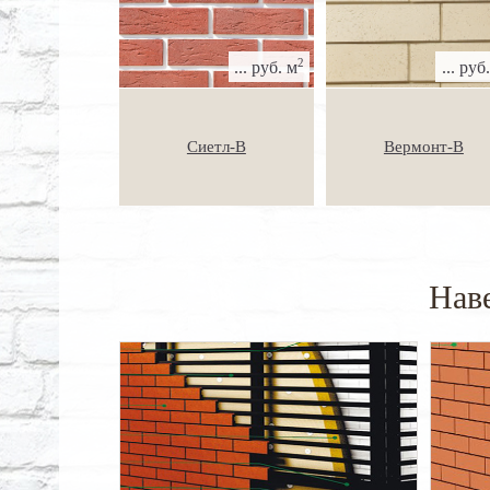
2
... руб. м
... руб
Сиетл-В
Вермонт-В
Нав