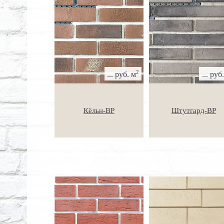
2
... руб. м
... руб
Кёльн-ВР
Штутгард-ВР