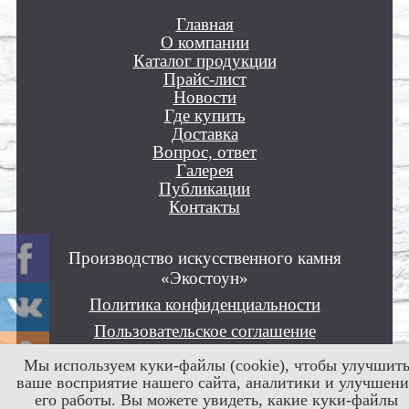
Главная
О компании
Каталог продукции
Прайс-лист
Новости
Где купить
Доставка
Вопрос, ответ
Галерея
Публикации
Контакты
Производство искусственного камня
«Экостоун»
Политика конфиденциальности
Пользовательское соглашение
Положение об обработке персональных
Мы используем куки-файлы (cookie), чтобы улучшит
данных
ваше восприятие нашего сайта, аналитики и улучшени
его работы. Вы можете увидеть, какие куки-файлы
Все права защищены © 2012 - 2026