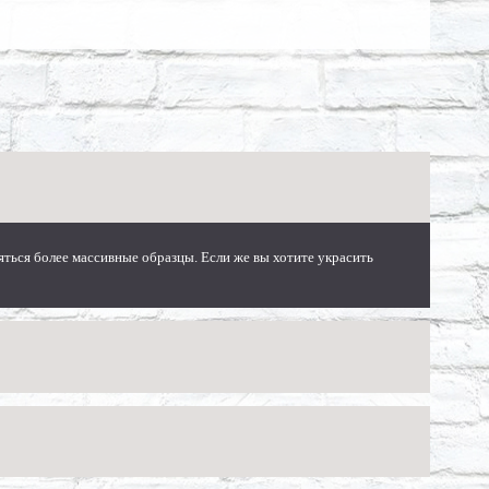
ться более массивные образцы. Если же вы хотите украсить
ева до штукатурки. Выбор отделочных материалов не ограничен