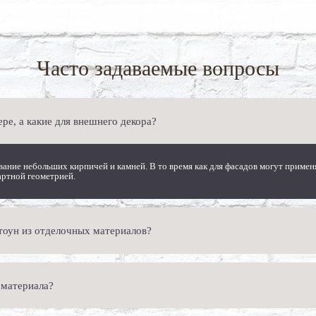
Часто задаваемые вопросы
ре, а какие для внешнего декора?
ние небольших кирпичей и камней. В то время как для фасадов могут применя
артной геометрией.
тоун из отделочных материалов?
ю подбирать и комбинировать разнообразные материалы: от натурального дер
 материала?