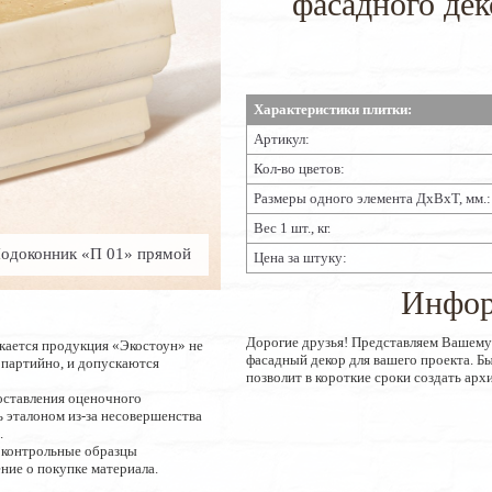
фасадного де
Характеристики плитки:
Артикул:
Кол-во цветов:
Размеры одного элемента ДхВхТ, мм.:
Вес 1 шт., кг.
одоконник «П 01» прямой
Цена за штуку:
Инфор
Дорогие друзья! Представляем Вашем
кается продукция «Экостоун» не
фасадный декор для вашего проекта. 
опартийно, и допускаются
позволит в короткие сроки создать арх
оставления оценочного
 эталоном из-за несовершенства
.
 контрольные образцы
ние о покупке материала.