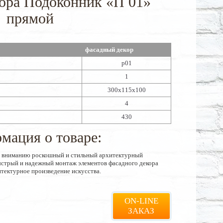
кора Подоконник «П 01»
прямой
фасадный декор
p01
1
300х115х100
4
430
мация о товаре:
у вниманию роскошный и стильный архитектурный
Быстрый и надежный монтаж элементов фасадного декора
итектурное произведение искусства.
ON-LINE
ЗАКАЗ