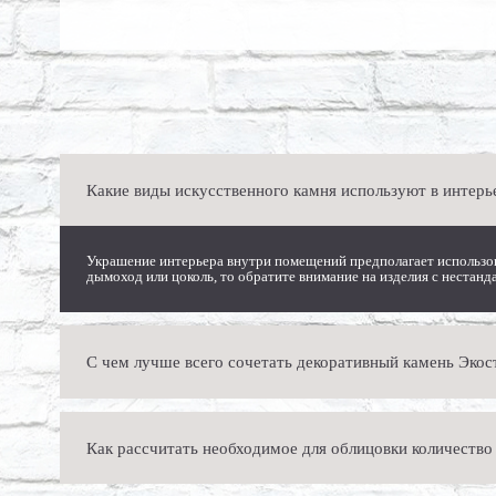
Какие виды искусственного камня используют в интерье
Украшение интерьера внутри помещений предполагает использова
дымоход или цоколь, то обратите внимание на изделия с нестанд
С чем лучше всего сочетать декоративный камень Экос
Широкий ассортимент продукции Экостоун позволяет с легкость
Как рассчитать необходимое для облицовки количество
ничем, кроме вашей фантазии.