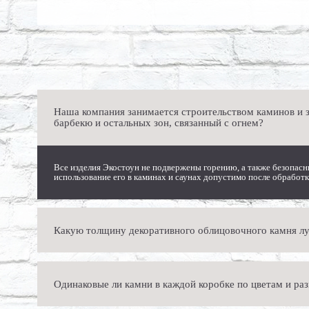
Наша компания занимается строительством каминов и з
барбекю и остальных зон, связанный с огнем?
Все изделия Экостоун не подвержены горению, а также безопасн
использование его в каминах и саунах допустимо после обрабо
Какую толщину декоративного облицовочного камня л
Толщина каждого изделия зависит от его характеристик и вида. 
Одинаковые ли камни в каждой коробке по цветам и ра
полутора сантиметров в толщину. Четких ориентиров по покупке 