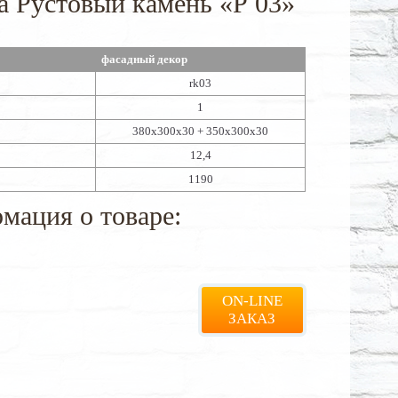
а Рустовый камень «Р 03»
фасадный декор
rk03
1
380х300х30 + 350х300х30
12,4
1190
мация о товаре:
ON-LINE
ЗАКАЗ