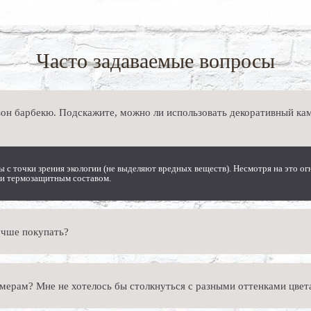
Часто задаваемые вопросы
он барбекю. Подскажите, можно ли использовать декоративный кам
ы с точки зрения экологии (не выделяют вредных веществ). Несмотря на это о
тки термозащитным составом.
учше покупать?
Например, искусственный декоративный камень для фасадов может достигать 7 
змерам? Мне не хотелось бы столкнуться с разными оттенками цвет
нет, вас следует ориентироваться на собственные эстетические чувства.