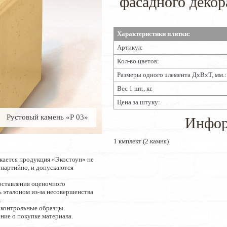
фасадного декор
Характеристики плитки:
Артикул:
Кол-во цветов:
Размеры одного элемента ДхВхТ, мм.:
Вес 1 шт., кг.
Цена за штуку:
Рустовый камень «Р 03»
Инфор
1 кмплект (2 камня)
кается продукция «Экостоун» не
опартийно, и допускаются
оставления оценочного
 эталоном из-за несовершенства
.
 контрольные образцы
ние о покупке материала.