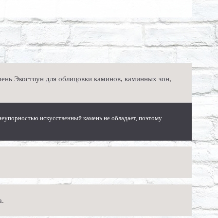
ень Экостоун для облицовки каминов, каминных зон,
гнеупорностью искусственный камень не обладает, поэтому
сантиметров, тогда как декоративный кирпич будет не более
а.